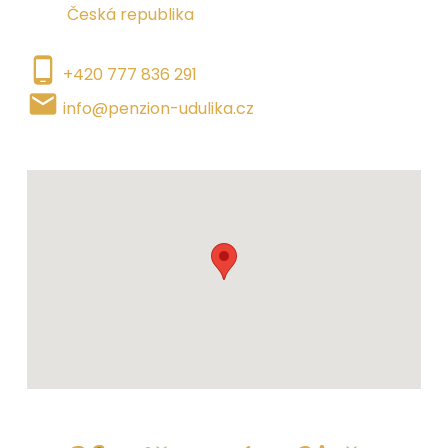
Česká republika
phone_android
+420 777 836 291
local_post_office
info@penzion-udulika.cz