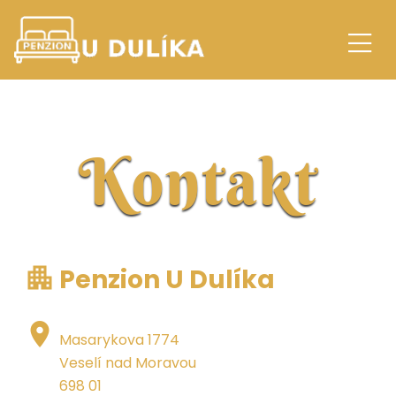
Kontakt
apartment
Penzion U Dulíka
place
Masarykova 1774
Veselí nad Moravou
698 01