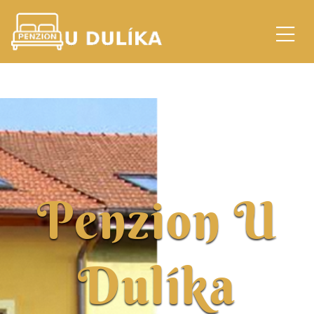
Penzion U
Dulíka